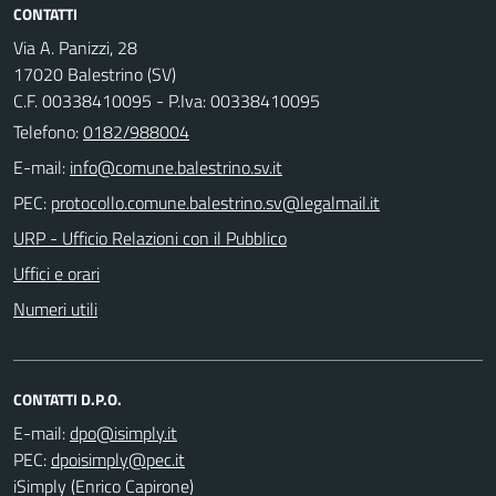
CONTATTI
Via A. Panizzi, 28
17020 Balestrino (SV)
C.F. 00338410095 - P.Iva: 00338410095
Telefono:
0182/988004
E-mail:
PEC:
URP - Ufficio Relazioni con il Pubblico
Uffici e orari
Numeri utili
CONTATTI D.P.O.
E-mail:
PEC:
iSimply (Enrico Capirone)