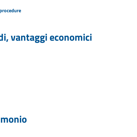
e procedure
idi, vantaggi economici
rimonio