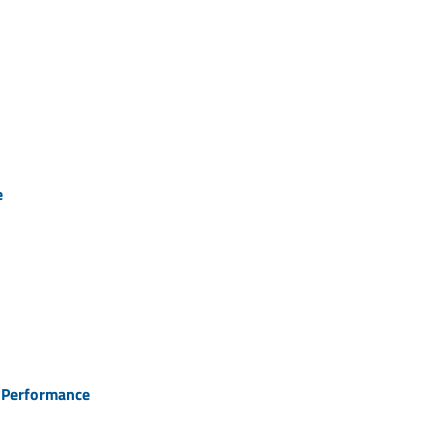
e
e Performance