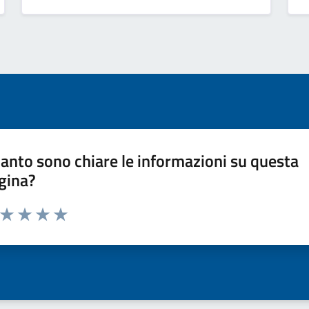
anto sono chiare le informazioni su questa
gina?
a da 1 a 5 stelle la pagina
ta 1 stelle su 5
Valuta 2 stelle su 5
Valuta 3 stelle su 5
Valuta 4 stelle su 5
Valuta 5 stelle su 5