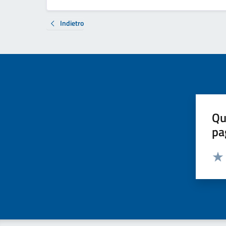
Indietro
Qu
pa
Valut
Valu