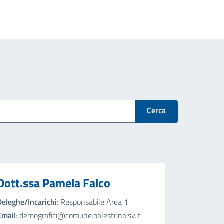
Cerca
Dott.ssa Pamela Falco
Deleghe/Incarichi
: Responsabile Area 1
Email
: demografici@comune.balestrino.sv.it