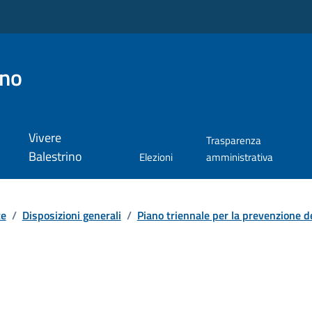
ino
Vivere
Trasparenza
Balestrino
Elezioni
amministrativa
te
/
Disposizioni generali
/
Piano triennale per la prevenzione del