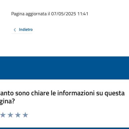
Pagina aggiornata il 07/05/2025 11:41
Indietro
anto sono chiare le informazioni su questa
gina?
a da 1 a 5 stelle la pagina
ta 1 stelle su 5
Valuta 2 stelle su 5
Valuta 3 stelle su 5
Valuta 4 stelle su 5
Valuta 5 stelle su 5