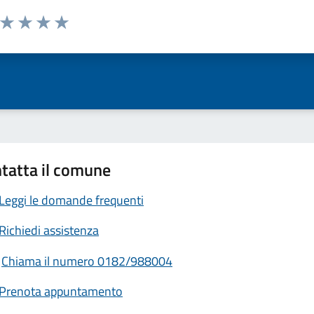
a da 1 a 5 stelle la pagina
ta 1 stelle su 5
Valuta 2 stelle su 5
Valuta 3 stelle su 5
Valuta 4 stelle su 5
Valuta 5 stelle su 5
tatta il comune
Leggi le domande frequenti
Richiedi assistenza
Chiama il numero 0182/988004
Prenota appuntamento