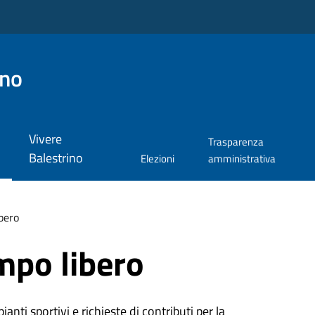
ino
Vivere
Trasparenza
Balestrino
Elezioni
amministrativa
bero
mpo libero
ianti sportivi e richieste di contributi per la