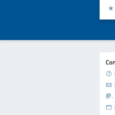
Valut
Valu
Con