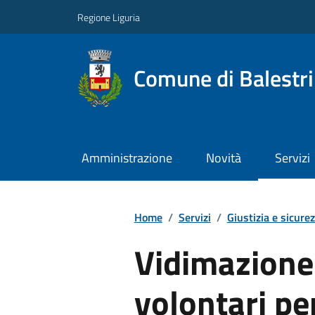
Regione Liguria
Comune di Balestr
Amministrazione
Novità
Servizi
Home
/
Servizi
/
Giustizia e sicure
Vidimazione 
volontari per