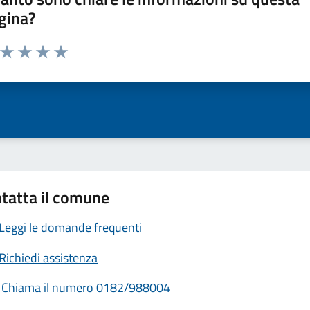
gina?
a da 1 a 5 stelle la pagina
ta 1 stelle su 5
Valuta 2 stelle su 5
Valuta 3 stelle su 5
Valuta 4 stelle su 5
Valuta 5 stelle su 5
tatta il comune
Leggi le domande frequenti
Richiedi assistenza
Chiama il numero 0182/988004