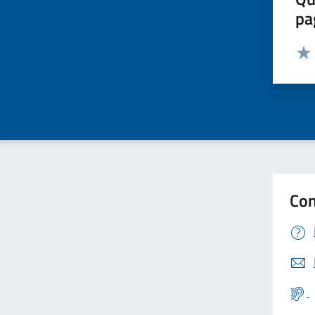
pa
Valut
Valu
Con