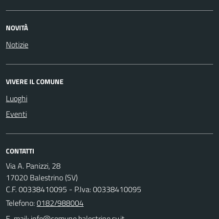
NOVITÀ
Notizie
VIVERE IL COMUNE
Luoghi
Eventi
CONTATTI
Via A. Panizzi, 28
17020 Balestrino (SV)
C.F. 00338410095 - P.Iva: 00338410095
Telefono:
0182/988004
E-mail: