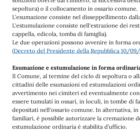
soluzioni offerte dal cimitero, la successiva des
sepoltura)
o il collocamento in ossario comune
.
L'esumazione consiste nel disseppellimento dalla 
L'estumulazione consiste nell'estrazione dei rest
cappella, edicola, tomba di famiglia).
Le due operazioni possono avvenire in forma ord
(Decreto del Presidente della Repubblica 10/09/19
Esumazione e estumulazione in forma ordinari
Il Comune, al termine del ciclo di sepoltura o al
cittadini delle esumazioni ed estumulazioni ordin
avvertimento nei cimiteri ed eventualmente con a
essere tumulati in ossari, in loculi, in tombe di f
depositati nell'ossario comune. In alternativa, i
familiari, è possibile autorizzare la cremazione d
estumulazione ordinaria è stabilita d’ufficio.