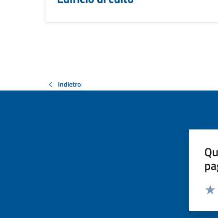
Indietro
Qu
pa
Valut
Valu