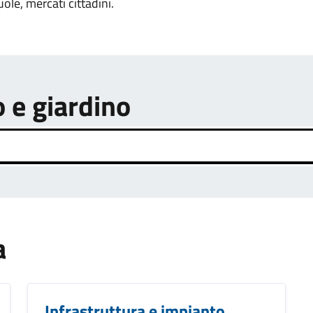
uole, mercati cittadini.
o e giardino
a
Infrastruttura e impianto