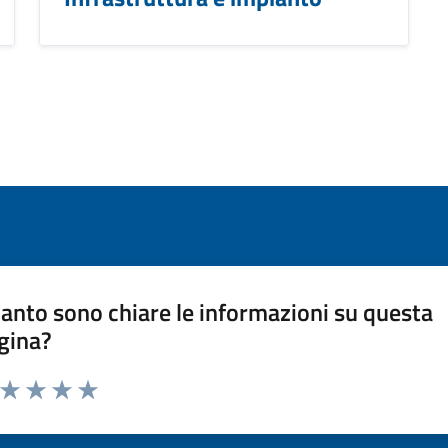
anto sono chiare le informazioni su questa
gina?
a da 1 a 5 stelle la pagina
ta 1 stelle su 5
Valuta 2 stelle su 5
Valuta 3 stelle su 5
Valuta 4 stelle su 5
Valuta 5 stelle su 5