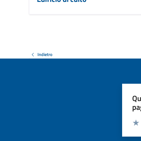
Indietro
Qu
pa
Valut
Valu