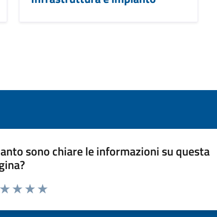
anto sono chiare le informazioni su questa
gina?
a da 1 a 5 stelle la pagina
ta 1 stelle su 5
Valuta 2 stelle su 5
Valuta 3 stelle su 5
Valuta 4 stelle su 5
Valuta 5 stelle su 5