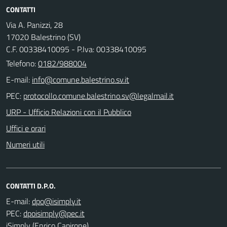
CONTATTI
Via A. Panizzi, 28
17020 Balestrino (SV)
C.F. 00338410095 - P.Iva: 00338410095
Telefono:
0182/988004
E-mail:
PEC:
URP - Ufficio Relazioni con il Pubblico
Uffici e orari
Numeri utili
CONTATTI D.P.O.
E-mail:
PEC:
iSimply (Enrico Capirone)