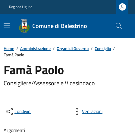
Regione Liguria
Comune di Balestrino
Home
/
Amministrazione
/
Organi di Governo
/
Consiglio
/
Famà Paolo
Famà Paolo
Consigliere/Assessore e Vicesindaco
Condividi
Vedi azioni
Argomenti