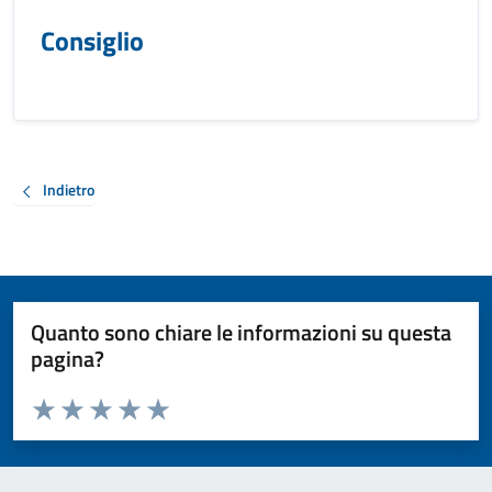
Consiglio
Indietro
Quanto sono chiare le informazioni su questa
pagina?
Valuta da 1 a 5 stelle la pagina
Valuta 1 stelle su 5
Valuta 2 stelle su 5
Valuta 3 stelle su 5
Valuta 4 stelle su 5
Valuta 5 stelle su 5