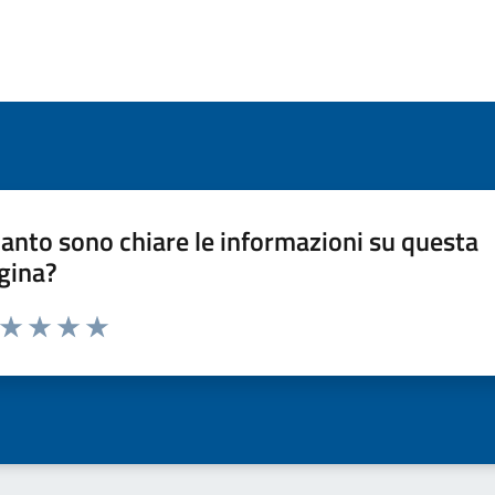
anto sono chiare le informazioni su questa
gina?
a da 1 a 5 stelle la pagina
ta 1 stelle su 5
Valuta 2 stelle su 5
Valuta 3 stelle su 5
Valuta 4 stelle su 5
Valuta 5 stelle su 5