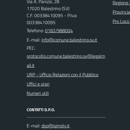
Via A. Panizzi, 28
Regione 
17020 Balestrino (SV)
Provinci
C.F. 00338410095 - P.Iva:
Pro Loco
00338410095
Telefono:
0182/988004
E-mail:
PEC:
URP - Ufficio Relazioni con il Pubblico
Uffici e orari
Numeri utili
CONTATTI D.P.O.
E-mail: