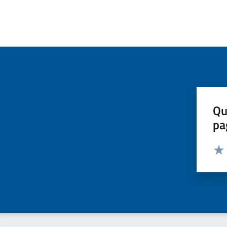
Qu
pa
Valut
Valu